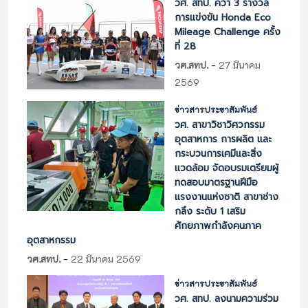
วศ. สทป. คว้า 3 รางวัล
การแข่งขัน Honda Eco
Mileage Challenge ครั้ง
ที่ 28
-
วศ.สทป.
27 มีนาคม
2569
ข่าวสารประชาสัมพันธ์
วศ. สาขาวิชาวิศวกรรม
อุตสาหการ การผลิต และ
กระบวนการเคมีและสิ่ง
แวดล้อม จัดอบรมเตรียมผู้
ทดสอบมาตรฐานฝีมือ
แรงงานแห่งชาติ สาขาช่าง
กลึง ระดับ 1 เสริม
ศักยภาพกำลังคนภาค
อุตสาหกรรม
-
วศ.สทป.
22 มีนาคม 2569
ข่าวสารประชาสัมพันธ์
วศ. สทป. ลงนามความร่วม