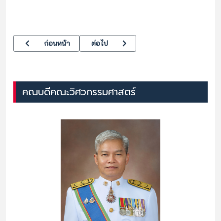
เนื้อหาก่อนหน้า: วศ. เข้าร่วมกิจกรรม “เปิดโลกวิศวกรรมและนวัตกรรม
เนื้อหาถัดไป: วศ.จัดการแข่งขันกีฬาฟุตซอลรอบ
ก่อนหน้า
ต่อไป
คณบดีคณะวิศวกรรมศาสตร์