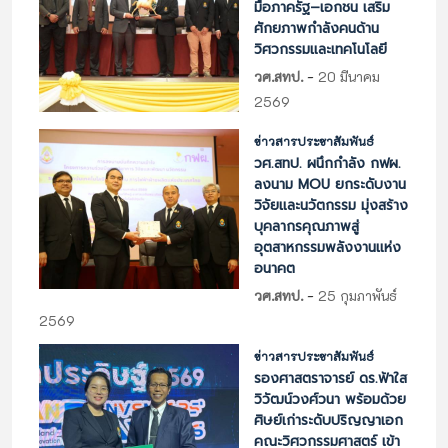
มือภาครัฐ–เอกชน เสริม
ศักยภาพกำลังคนด้าน
วิศวกรรมและเทคโนโลยี
-
วศ.สทป.
20 มีนาคม
2569
ข่าวสารประชาสัมพันธ์
วศ.สทป. ผนึกกำลัง กฟผ.
ลงนาม MOU ยกระดับงาน
วิจัยและนวัตกรรม มุ่งสร้าง
บุคลากรคุณภาพสู่
อุตสาหกรรมพลังงานแห่ง
อนาคต
-
วศ.สทป.
25 กุมภาพันธ์
2569
ข่าวสารประชาสัมพันธ์
รองศาสตราจารย์ ดร.ฟ้าใส
วิวัฒน์วงศ์วนา พร้อมด้วย
ศิษย์เก่าระดับปริญญาเอก
คณะวิศวกรรมศาสตร์ เข้า