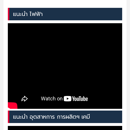
แนะนำ ไฟฟ้า
แนะนำ อุตสาหการ การผลิตฯ เคมี