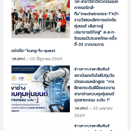
วศ-สาขาวิชาวิศวกรรมเมค
คาทรอนิกส์-
ทีม“mechatronics-1”คว้า
รางวัลชนะเลิศการแข่งขัน
หุ่นยนต์ เส้นทางสู่
ปรมาจารย์กังฟู” ส-ส-ท-
ชิงแชมป์ประเทศไทย-ครั้ง
ที่-33 จากเกมการ
แข่งขัน-“kung-fu-quest
-
วศ.สทป.
02 มิถุนายน 2569
ข่าวสารประชาสัมพันธ์
สถาบันเทคโนโลยีปทุมวัน
เปิดอบรมหลักสูตร “การ
ฝึกยกระดับฝีมือแรงงาน
สาขาช่างควบคุมหุ่นยนต์
อุตสาหกรรม ระดับ 1”
-
วศ.สทป.
25 เมษายน
2569
ข่าวสารประชาสัมพันธ์