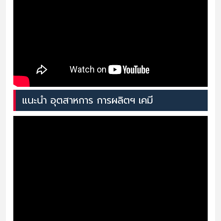
แนะนำ อุตสาหการ การผลิตฯ เคมี