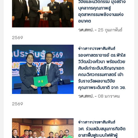
วิจัยและนวัตกรรม มุ่งสร้าง
บุคลากรคุณภาพสู่
อุตสาหกรรมพลังงานแห่ง
อนาคต
-
วศ.สทป.
25 กุมภาพันธ์
2569
ข่าวสารประชาสัมพันธ์
รองศาสตราจารย์ ดร.ฟ้าใส
วิวัฒน์วงศ์วนา พร้อมด้วย
ศิษย์เก่าระดับปริญญาเอก
คณะวิศวกรรมศาสตร์ เข้า
รับรางวัลผลงานวิจัย
คุณภาพระดับชาติ จาก วช.
-
วศ.สทป.
08 มกราคม
2569
ข่าวสารประชาสัมพันธ์
วศ. ร่วมสนับสนุนภารกิจจิต
อาสาฟื้นฟูระบบไฟฟ้าผู้