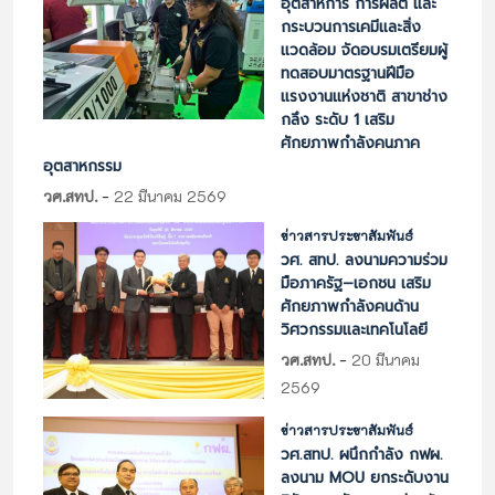
อุตสาหการ การผลิต และ
กระบวนการเคมีและสิ่ง
แวดล้อม จัดอบรมเตรียมผู้
ทดสอบมาตรฐานฝีมือ
แรงงานแห่งชาติ สาขาช่าง
กลึง ระดับ 1 เสริม
ศักยภาพกำลังคนภาค
อุตสาหกรรม
-
วศ.สทป.
22 มีนาคม 2569
ข่าวสารประชาสัมพันธ์
วศ. สทป. ลงนามความร่วม
มือภาครัฐ–เอกชน เสริม
ศักยภาพกำลังคนด้าน
วิศวกรรมและเทคโนโลยี
-
วศ.สทป.
20 มีนาคม
2569
ข่าวสารประชาสัมพันธ์
วศ.สทป. ผนึกกำลัง กฟผ.
ลงนาม MOU ยกระดับงาน