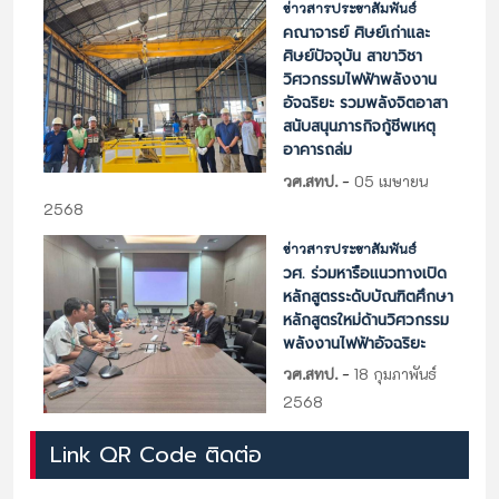
ข่าวสารประชาสัมพันธ์
คณาจารย์ ศิษย์เก่าและ
ศิษย์ปัจจุบัน สาขาวิชา
วิศวกรรมไฟฟ้าพลังงาน
อัจฉริยะ รวมพลังจิตอาสา
สนับสนุนภารกิจกู้ชีพเหตุ
อาคารถล่ม
-
วศ.สทป.
05 เมษายน
2568
ข่าวสารประชาสัมพันธ์
วศ. ร่วมหารือแนวทางเปิด
หลักสูตรระดับบัณฑิตศึกษา
หลักสูตรใหม่ด้านวิศวกรรม
พลังงานไฟฟ้าอัจฉริยะ
-
วศ.สทป.
18 กุมภาพันธ์
2568
Link QR Code ติดต่อ