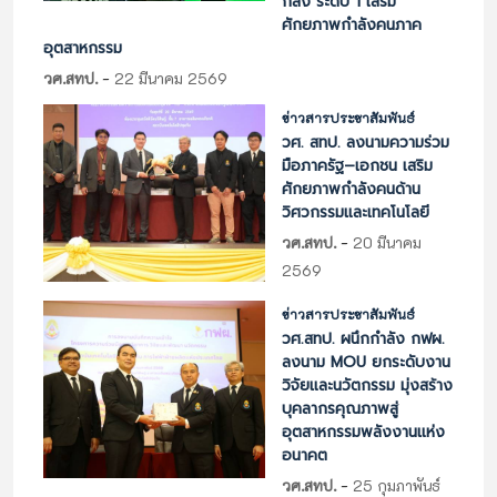
กลึง ระดับ 1 เสริม
ศักยภาพกำลังคนภาค
อุตสาหกรรม
-
วศ.สทป.
22 มีนาคม 2569
ข่าวสารประชาสัมพันธ์
วศ. สทป. ลงนามความร่วม
มือภาครัฐ–เอกชน เสริม
ศักยภาพกำลังคนด้าน
วิศวกรรมและเทคโนโลยี
-
วศ.สทป.
20 มีนาคม
2569
ข่าวสารประชาสัมพันธ์
วศ.สทป. ผนึกกำลัง กฟผ.
ลงนาม MOU ยกระดับงาน
วิจัยและนวัตกรรม มุ่งสร้าง
บุคลากรคุณภาพสู่
อุตสาหกรรมพลังงานแห่ง
อนาคต
-
วศ.สทป.
25 กุมภาพันธ์