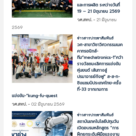
และการผลิต ระหว่างวันที่
19 – 21 มิถุนายน 2569
-
วศ.สทป.
21 มิถุนายน
2569
ข่าวสารประชาสัมพันธ์
วศ-สาขาวิชาวิศวกรรมเมค
คาทรอนิกส์-
ทีม“mechatronics-1”คว้า
รางวัลชนะเลิศการแข่งขัน
หุ่นยนต์ เส้นทางสู่
ปรมาจารย์กังฟู” ส-ส-ท-
ชิงแชมป์ประเทศไทย-ครั้ง
ที่-33 จากเกมการ
แข่งขัน-“kung-fu-quest
-
วศ.สทป.
02 มิถุนายน 2569
ข่าวสารประชาสัมพันธ์
สถาบันเทคโนโลยีปทุมวัน
เปิดอบรมหลักสูตร “การ
ฝึกยกระดับฝีมือแรงงาน