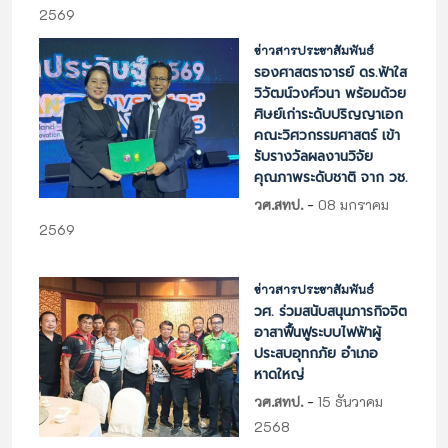
2569
ข่าวสารประชาสัมพันธ์
รองศาสตราจารย์ ดร.ฟ้าใส
วิวัฒน์วงศ์วนา พร้อมด้วย
ศิษย์เก่าระดับปริญญาเอก
คณะวิศวกรรมศาสตร์ เข้า
รับรางวัลผลงานวิจัย
คุณภาพระดับชาติ จาก วช.
-
วศ.สทป.
08 มกราคม
2569
ข่าวสารประชาสัมพันธ์
วศ. ร่วมสนับสนุนภารกิจจิต
อาสาฟื้นฟูระบบไฟฟ้าผู้
ประสบอุทกภัย อำเภอ
หาดใหญ่
-
วศ.สทป.
15 ธันวาคม
2568