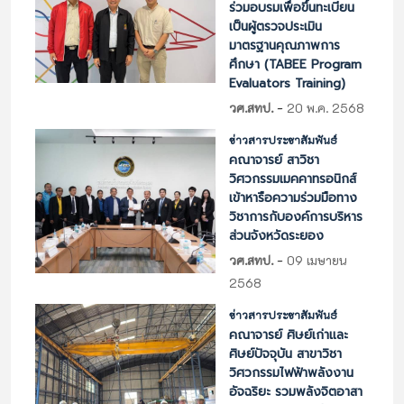
ร่วมอบรมเพื่อขึ้นทะเบียน
เป็นผู้ตรวจประเมิน
มาตรฐานคุณภาพการ
ศึกษา (TABEE Program
Evaluators Training)
-
วศ.สทป.
20 พ.ค. 2568
ข่าวสารประชาสัมพันธ์
คณาจารย์ สาวิชา
วิศวกรรมเมคคาทรอนิกส์
เข้าหารือความร่วมมือทาง
วิชาการกับองค์การบริหาร
ส่วนจังหวัดระยอง
-
วศ.สทป.
09 เมษายน
2568
ข่าวสารประชาสัมพันธ์
คณาจารย์ ศิษย์เก่าและ
ศิษย์ปัจจุบัน สาขาวิชา
วิศวกรรมไฟฟ้าพลังงาน
อัจฉริยะ รวมพลังจิตอาสา