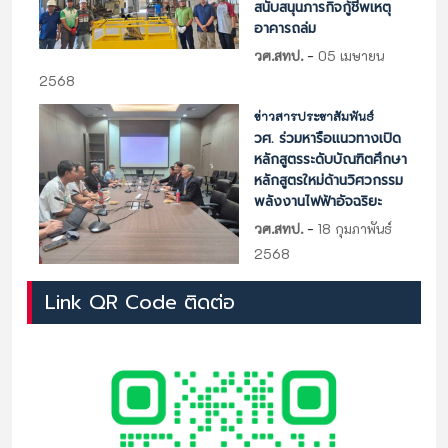
สนับสนุนภารกิจกู้ชีพเหตุ
อาคารถล่ม
-
วศ.สทป.
05 เมษายน
2568
ข่าวสารประชาสัมพันธ์
วศ. ร่วมหารือแนวทางเปิด
หลักสูตรระดับบัณฑิตศึกษา
หลักสูตรใหม่ด้านวิศวกรรม
พลังงานไฟฟ้าอัจฉริยะ
-
วศ.สทป.
18 กุมภาพันธ์
2568
Link QR Code ติดต่อ