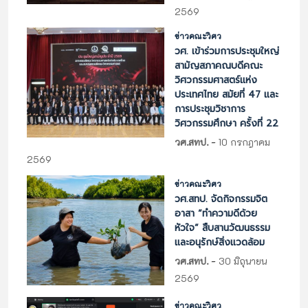
2569
ข่าวคณะวิศว
วศ. เข้าร่วมการประชุมใหญ่
สามัญสภาคณบดีคณะ
วิศวกรรมศาสตร์แห่ง
ประเทศไทย สมัยที่ 47 และ
การประชุมวิชาการ
วิศวกรรมศึกษา ครั้งที่ 22
-
วศ.สทป.
10 กรกฎาคม
2569
ข่าวคณะวิศว
วศ.สทป. จัดกิจกรรมจิต
อาสา “ทำความดีด้วย
หัวใจ” สืบสานวัฒนธรรม
และอนุรักษ์สิ่งแวดล้อม
-
วศ.สทป.
30 มิถุนายน
2569
ข่าวคณะวิศว