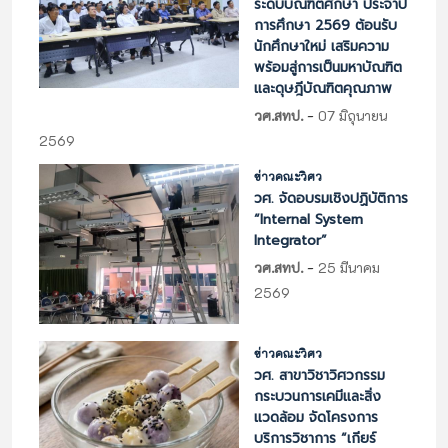
ระดับบัณฑิตศึกษา ประจำปี
การศึกษา 2569 ต้อนรับ
นักศึกษาใหม่ เสริมความ
พร้อมสู่การเป็นมหาบัณฑิต
และดุษฎีบัณฑิตคุณภาพ
-
วศ.สทป.
07 มิถุนายน
2569
ข่าวคณะวิศว
วศ. จัดอบรมเชิงปฏิบัติการ
“Internal System
Integrator”
-
วศ.สทป.
25 มีนาคม
2569
ข่าวคณะวิศว
วศ. สาขาวิชาวิศวกรรม
กระบวนการเคมีและสิ่ง
แวดล้อม จัดโครงการ
บริการวิชาการ “เกียร์