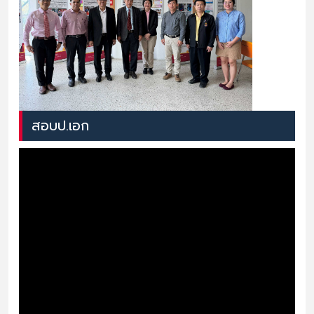
สอบป.เอก