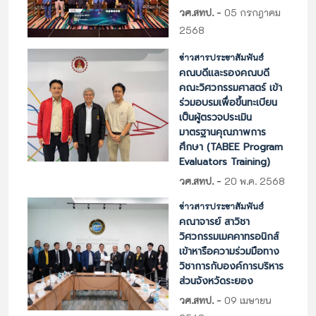
-
วศ.สทป.
05 กรกฎาคม
2568
ข่าวสารประชาสัมพันธ์
คณบดีและรองคณบดี
คณะวิศวกรรมศาสตร์ เข้า
ร่วมอบรมเพื่อขึ้นทะเบียน
เป็นผู้ตรวจประเมิน
มาตรฐานคุณภาพการ
ศึกษา (TABEE Program
Evaluators Training)
-
วศ.สทป.
20 พ.ค. 2568
ข่าวสารประชาสัมพันธ์
คณาจารย์ สาวิชา
วิศวกรรมเมคคาทรอนิกส์
เข้าหารือความร่วมมือทาง
วิชาการกับองค์การบริหาร
ส่วนจังหวัดระยอง
-
วศ.สทป.
09 เมษายน