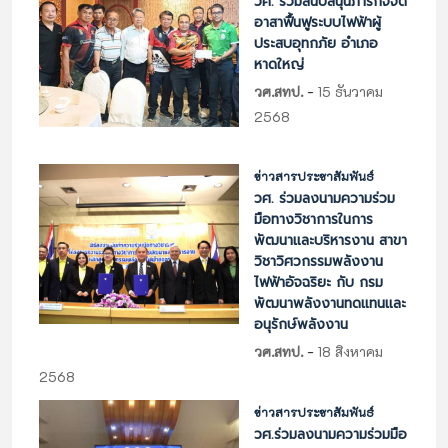
วศ. ร่วมสนับสนุนภารกิจจิต
อาสาฟื้นฟูระบบไฟฟ้าผู้
ประสบอุทกภัย อำเภอ
หาดใหญ่
-
วศ.สทป.
15 ธันวาคม
2568
ข่าวสารประชาสัมพันธ์
วศ. ร่วมลงนามความร่วม
มือทางวิชาการในการ
พัฒนาและบริหารงาน สาขา
วิชาวิศวกรรมพลังงาน
ไฟฟ้าอัจฉริยะ กับ กรม
พัฒนาพลังงานทดแทนและ
อนุรักษ์พลังงาน
-
วศ.สทป.
18 สิงหาคม
2568
ข่าวสารประชาสัมพันธ์
วศ.ร่วมลงนามความร่วมมือ