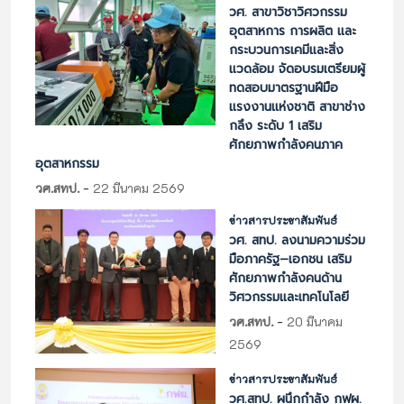
วศ. สาขาวิชาวิศวกรรม
อุตสาหการ การผลิต และ
กระบวนการเคมีและสิ่ง
แวดล้อม จัดอบรมเตรียมผู้
ทดสอบมาตรฐานฝีมือ
แรงงานแห่งชาติ สาขาช่าง
กลึง ระดับ 1 เสริม
ศักยภาพกำลังคนภาค
อุตสาหกรรม
-
วศ.สทป.
22 มีนาคม 2569
ข่าวสารประชาสัมพันธ์
วศ. สทป. ลงนามความร่วม
มือภาครัฐ–เอกชน เสริม
ศักยภาพกำลังคนด้าน
วิศวกรรมและเทคโนโลยี
-
วศ.สทป.
20 มีนาคม
2569
ข่าวสารประชาสัมพันธ์
วศ.สทป. ผนึกกำลัง กฟผ.