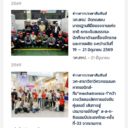
2569
ข่าวสารประชาสัมพันธ์
วศ.สทป. จัดทดสอบ
มาตรฐานฝีมือแรงงานแห่ง
ชาติ ยกระดับสมรรถนะ
นักศึกษาด้านเครื่องจักรกล
และการผลิต ระหว่างวันที่
19 – 21 มิถุนายน 2569
-
วศ.สทป.
21 มิถุนายน
2569
ข่าวสารประชาสัมพันธ์
วศ-สาขาวิชาวิศวกรรมเมค
คาทรอนิกส์-
ทีม“mechatronics-1”คว้า
รางวัลชนะเลิศการแข่งขัน
หุ่นยนต์ เส้นทางสู่
ปรมาจารย์กังฟู” ส-ส-ท-
ชิงแชมป์ประเทศไทย-ครั้ง
ที่-33 จากเกมการ