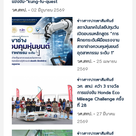
แข่งขัน-“kung-fu-quest
-
วศ.สทป.
02 มิถุนายน 2569
ข่าวสารประชาสัมพันธ์
สถาบันเทคโนโลยีปทุมวัน
เปิดอบรมหลักสูตร “การ
ฝึกยกระดับฝีมือแรงงาน
สาขาช่างควบคุมหุ่นยนต์
อุตสาหกรรม ระดับ 1”
-
วศ.สทป.
25 เมษายน
2569
ข่าวสารประชาสัมพันธ์
วศ. สทป. คว้า 3 รางวัล
การแข่งขัน Honda Eco
Mileage Challenge ครั้ง
ที่ 28
-
วศ.สทป.
27 มีนาคม
2569
ข่าวสารประชาสัมพันธ์