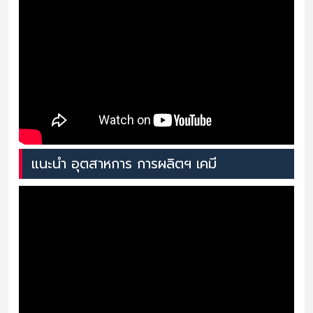
แนะนำ อุตสาหการ การผลิตฯ เคมี