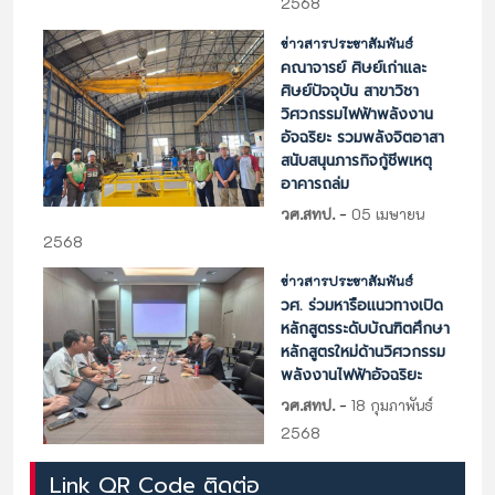
2568
ข่าวสารประชาสัมพันธ์
คณาจารย์ ศิษย์เก่าและ
ศิษย์ปัจจุบัน สาขาวิชา
วิศวกรรมไฟฟ้าพลังงาน
อัจฉริยะ รวมพลังจิตอาสา
สนับสนุนภารกิจกู้ชีพเหตุ
อาคารถล่ม
-
วศ.สทป.
05 เมษายน
2568
ข่าวสารประชาสัมพันธ์
วศ. ร่วมหารือแนวทางเปิด
หลักสูตรระดับบัณฑิตศึกษา
หลักสูตรใหม่ด้านวิศวกรรม
พลังงานไฟฟ้าอัจฉริยะ
-
วศ.สทป.
18 กุมภาพันธ์
2568
Link QR Code ติดต่อ