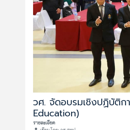
วศ. จัดอบรมเชิงปฏิบัต
Education)
รายละเอียด
เขียนโดย:
วศ.สทป.