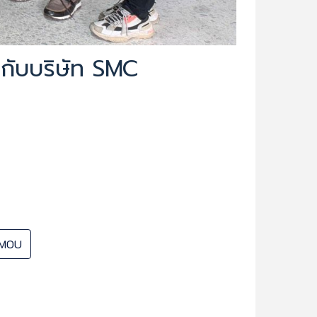
อกับบริษัท SMC
ด MOU